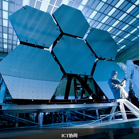
ICT协同