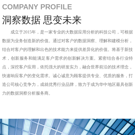
COMPANY PROFILE
洞察数据 思变未来
成立于2015年，是一家专业的大数据应用分析的科技公司，可根据
数据为业务创造新的价值。通过对客户的数据洞察、理解和建模分析，
结合对客户的理解和出色的技术能力来提供差异化的价值。将基于新技
术，创新服务和能满足客户需求的创新解决方案。紧密结合各行业特
点，深挖客户应用，依托强大的研发实力，融合世界前沿的技术理念，
快速响应客户的变化需求。诚心诚意为顾客提供专业、优质的服务，打
造
公司核心竞争力，成就优秀行业品牌，致力于成为华中地区最具创新
力的数据洞察分析服务商。