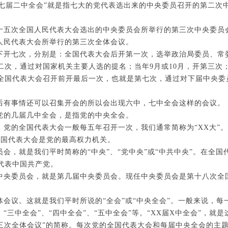
如“七届二中全会”就是指七大的党代表选出来的中央委员召开的第二次
十五次全国人民代表大会选出的中央委员会所举行的第三次中央委员
人民代表大会所举行的第三次全体会议。
下开七次，分别是：全国代表大会后开第一次，选举政治局委员、常
次，通过对国家机关主要人选的提名；当年9月或10月，开第三次；以
全国代表大会召开前开最后一次，也就是第七次，通过对下届中央委
后有事情还可以召集开会的所以会出现六中，七中全会这样的会议。
党的几届几中全会，是指党的中央全会。
党的全国代表大会一般每五年召开一次，我们通常简称为“XX大”。
全国代表大会是党的最高权力机关。
会，就是我们平时简称的“中央”、“党中央”或“中共中央”。在全
代表中国共产党。
中央委员会，就是第几届中央委员会。现任中央委员会是第十八次全
会议。这就是我们平时所说的“全会”或“中央全会”。一般来说，
、“三中全会”、“四中全会”、“五中全会”等。“XX届X中全会”，就
第三次全体会议”的简称。每次党的全国代表大会和每届中央全会的主